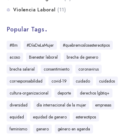
Violencia Laboral
(11)
Popular Tags
#8m
#DíaDeLaMujer
#quebremoslosestereotipos
acoso
Bienestar laboral
brecha de genero
brecha salarial
consentimiento
coronavirus
corresponsabilidad
covid-19
cuidado
cuidados
cultura-organizacional
deporte
derechos lgbtiq+
diversidad
día internacional de la mujer
empresas
equidad
equidad de genero
estereotipos
feminismo
genero
género en agenda