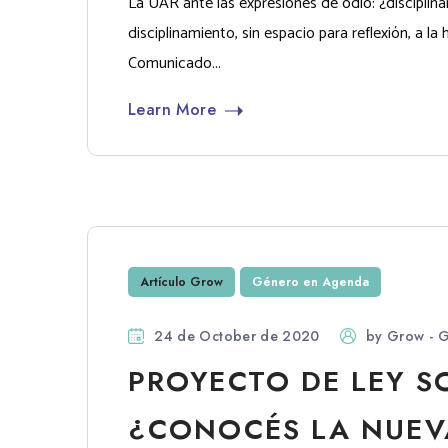
La UAR ante las expresiones de odio: ¿disciplin
disciplinamiento, sin espacio para reflexión, 
Comunicado...
Learn More
Artículo Grow
Género en Agenda
24 de October de 2020
by
Grow - G
PROYECTO DE LEY S
¿CONOCÉS LA NUEVA