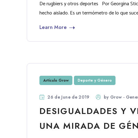
De rugbiers y otros deportes Por Georgina Sti
hecho aislado. Es un termómetro de lo que suced
Learn More
Artículo Grow
Deporte y Género
26 de June de 2019
by
Grow - Gener
DESIGUALDADES Y V
UNA MIRADA DE GÉ