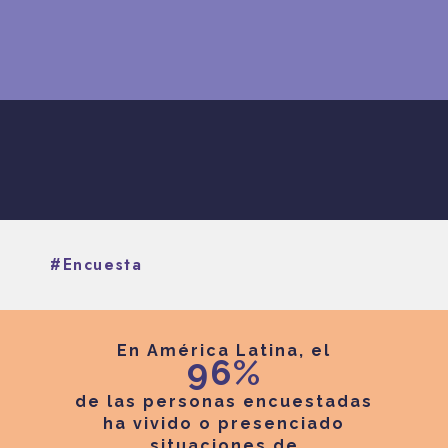
#Encuesta
En América Latina, el
96%
de las personas encuestadas
ha vivido o presenciado
situaciones de