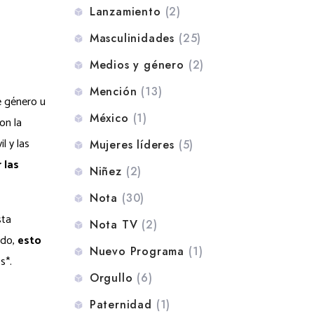
Lanzamiento
(2)
Masculinidades
(25)
Medios y género
(2)
Mención
(13)
e género u
México
(1)
on la
l y las
Mujeres líderes
(5)
 las
Niñez
(2)
Nota
(30)
sta
Nota TV
(2)
ado,
esto
Nuevo Programa
(1)
os*.
Orgullo
(6)
Paternidad
(1)