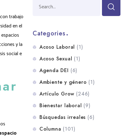
 con trabajo
sidad en el
Categories
 espacios
cciones y la
Acoso Laboral
(1)
is social e
Acoso Sexual
(1)
Agenda DEI
(6)
mar
Ambiente y género
(1)
Artículo Grow
(246)
Bienestar laboral
(9)
Búsquedas irreales
(6)
hos
Columna
(101)
 espacio