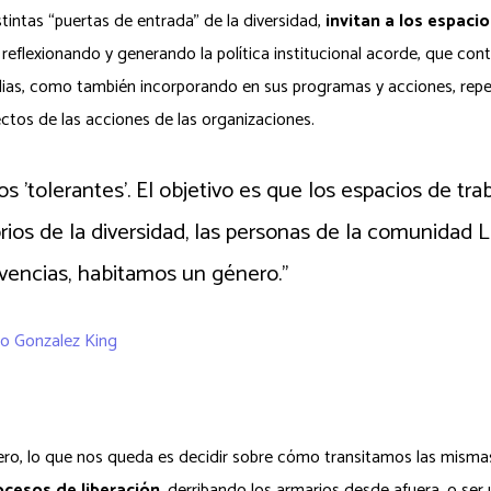
tintas “puertas de entrada” de la diversidad,
invitan a los espacio
, reflexionando y generando la política institucional acorde, que co
milias, como también incorporando en sus programas y acciones, re
ctos de las acciones de las organizaciones.
s 'tolerantes'. El objetivo es que los espacios de tra
orios de la diversidad, las personas de la comunidad
vencias, habitamos un género."
o Gonzalez King
e Proyectos en Grow | Programa de diversidad
nero, lo que nos queda es decidir sobre cómo transitamos las misma
cesos de liberación
, derribando los armarios desde afuera, o ser 