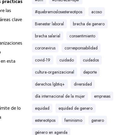
s prácticas
re las
#quebremoslosestereotipos
acoso
áreas clave
Bienestar laboral
brecha de genero
brecha salarial
consentimiento
anizaciones
coronavirus
corresponsabilidad
o
covid-19
cuidado
cuidados
 en esta
cultura-organizacional
deporte
derechos lgbtiq+
diversidad
día internacional de la mujer
empresas
ímite de lo
equidad
equidad de genero
a
estereotipos
feminismo
genero
género en agenda