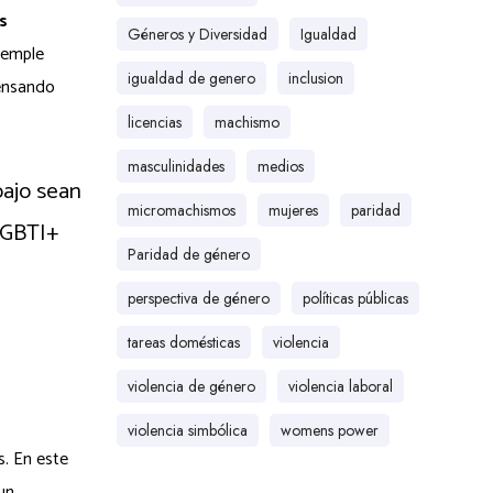
s
Géneros y Diversidad
Igualdad
ntemple
igualdad de genero
inclusion
pensando
licencias
machismo
masculinidades
medios
bajo sean
micromachismos
mujeres
paridad
 LGBTI+
Paridad de género
perspectiva de género
políticas públicas
tareas domésticas
violencia
violencia de género
violencia laboral
violencia simbólica
womens power
s. En este
un