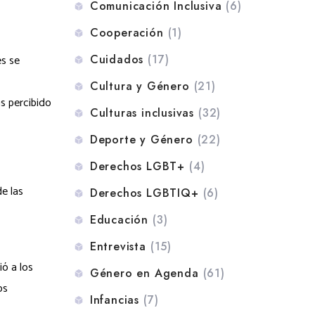
Comunicación Inclusiva
(6)
Cooperación
(1)
es se
Cuidados
(17)
Cultura y Género
(21)
ás percibido
Culturas inclusivas
(32)
Deporte y Género
(22)
Derechos LGBT+
(4)
e las
Derechos LGBTIQ+
(6)
Educación
(3)
Entrevista
(15)
ó a los
Género en Agenda
(61)
os
Infancias
(7)