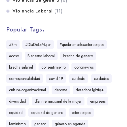
Violencia de género
(8)
Violencia Laboral
(11)
Popular Tags
#8m
#DíaDeLaMujer
#quebremoslosestereotipos
acoso
Bienestar laboral
brecha de genero
brecha salarial
consentimiento
coronavirus
corresponsabilidad
covid-19
cuidado
cuidados
cultura-organizacional
deporte
derechos lgbtiq+
diversidad
día internacional de la mujer
empresas
equidad
equidad de genero
estereotipos
feminismo
genero
género en agenda