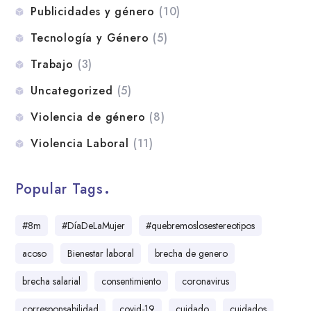
Publicidades y género
(10)
Tecnología y Género
(5)
Trabajo
(3)
Uncategorized
(5)
Violencia de género
(8)
Violencia Laboral
(11)
Popular Tags
#8m
#DíaDeLaMujer
#quebremoslosestereotipos
acoso
Bienestar laboral
brecha de genero
brecha salarial
consentimiento
coronavirus
corresponsabilidad
covid-19
cuidado
cuidados