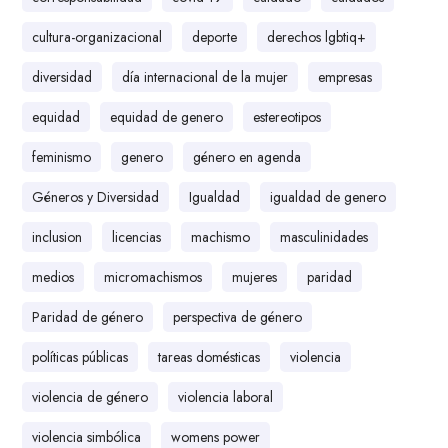
cultura-organizacional
deporte
derechos lgbtiq+
diversidad
día internacional de la mujer
empresas
equidad
equidad de genero
estereotipos
feminismo
genero
género en agenda
Géneros y Diversidad
Igualdad
igualdad de genero
inclusion
licencias
machismo
masculinidades
medios
micromachismos
mujeres
paridad
Paridad de género
perspectiva de género
políticas públicas
tareas domésticas
violencia
violencia de género
violencia laboral
violencia simbólica
womens power