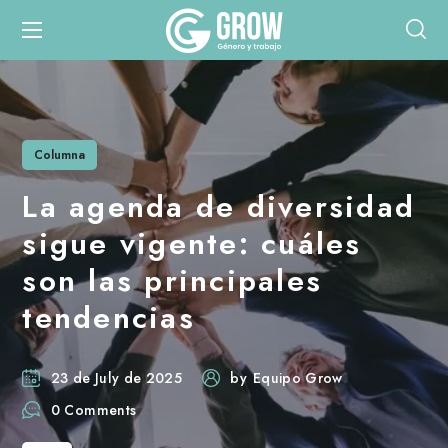
Columna
La agenda de diversidad
sigue vigente: cuáles
son las principales
tendencias
23 de July de 2025
by
Equipo Grow
0 Comments