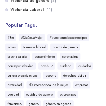
Violencia de género
(8)
Violencia Laboral
(11)
Popular Tags
#8m
#DíaDeLaMujer
#quebremoslosestereotipos
acoso
Bienestar laboral
brecha de genero
brecha salarial
consentimiento
coronavirus
corresponsabilidad
covid-19
cuidado
cuidados
cultura-organizacional
deporte
derechos lgbtiq+
diversidad
día internacional de la mujer
empresas
equidad
equidad de genero
estereotipos
feminismo
genero
género en agenda