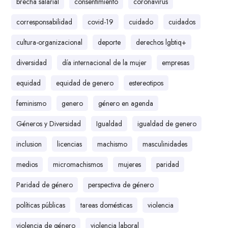
brecha salarial
consentimiento
coronavirus
corresponsabilidad
covid-19
cuidado
cuidados
cultura-organizacional
deporte
derechos lgbtiq+
diversidad
día internacional de la mujer
empresas
equidad
equidad de genero
estereotipos
feminismo
genero
género en agenda
Géneros y Diversidad
Igualdad
igualdad de genero
inclusion
licencias
machismo
masculinidades
medios
micromachismos
mujeres
paridad
Paridad de género
perspectiva de género
políticas públicas
tareas domésticas
violencia
violencia de género
violencia laboral