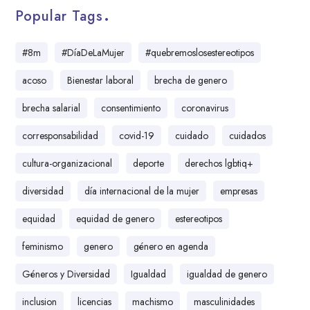
Popular Tags
#8m
#DíaDeLaMujer
#quebremoslosestereotipos
acoso
Bienestar laboral
brecha de genero
brecha salarial
consentimiento
coronavirus
corresponsabilidad
covid-19
cuidado
cuidados
cultura-organizacional
deporte
derechos lgbtiq+
diversidad
día internacional de la mujer
empresas
equidad
equidad de genero
estereotipos
feminismo
genero
género en agenda
Géneros y Diversidad
Igualdad
igualdad de genero
inclusion
licencias
machismo
masculinidades