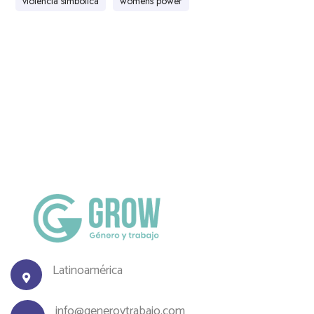
violencia simbólica
womens power
Latinoamérica
info@generoytrabajo.com