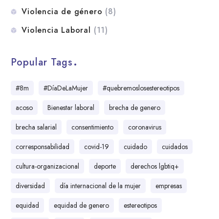
Violencia de género
(8)
Violencia Laboral
(11)
Popular Tags
#8m
#DíaDeLaMujer
#quebremoslosestereotipos
acoso
Bienestar laboral
brecha de genero
brecha salarial
consentimiento
coronavirus
corresponsabilidad
covid-19
cuidado
cuidados
cultura-organizacional
deporte
derechos lgbtiq+
diversidad
día internacional de la mujer
empresas
equidad
equidad de genero
estereotipos