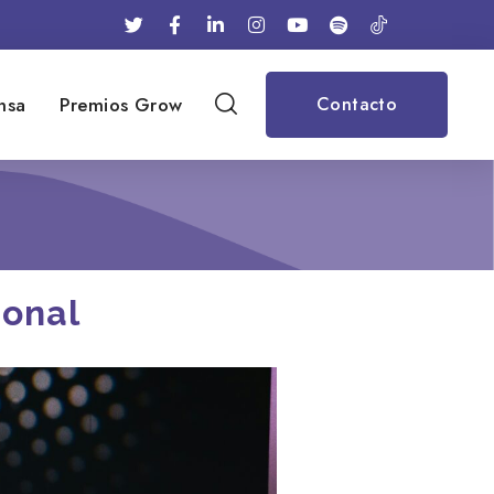
nsa
Premios Grow
Contacto
ional