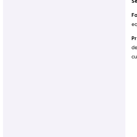
Se
Fo
eq
P
de
cu