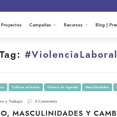
Proyectos
Campañas
Recursos
Blog | Pre
Tag:
#ViolenciaLabora
ero
Culturas inclusivas
Género en Agenda
Masculinidades
ro y Trabajo
0 Comments
O, MASCULINIDADES Y CAMB