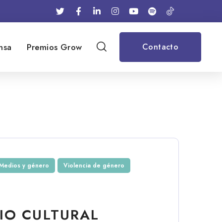
nsa
Premios Grow
Contacto
l
Medios y género
Violencia de género
IO CULTURAL