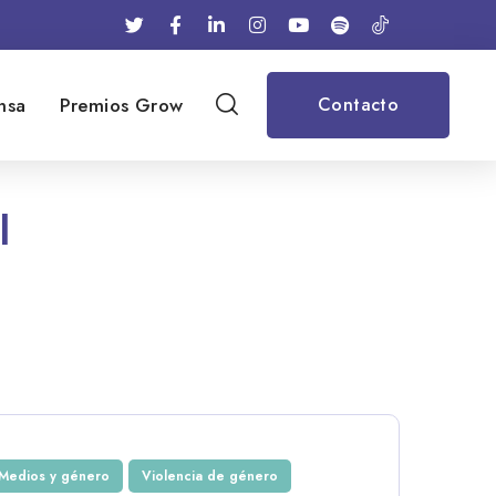
nsa
Premios Grow
Contacto
l
Medios y género
Violencia de género