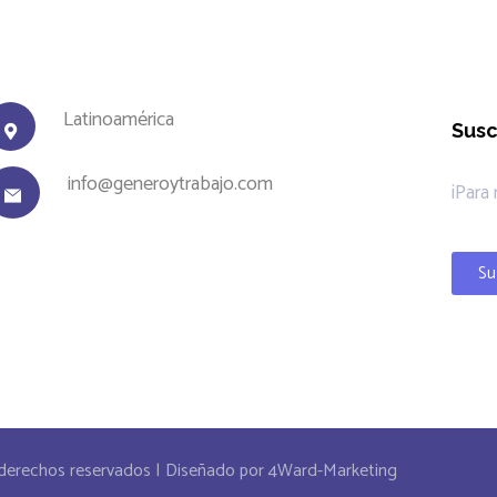
Latinoamérica
Susc
info@generoytrabajo.com
¡Para
Su
derechos reservados | Diseñado por 4Ward-Marketing