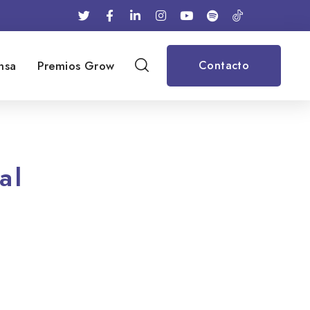
nsa
Premios Grow
Contacto
al