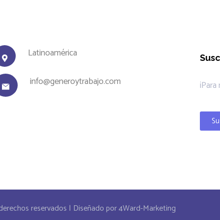
Latinoamérica
Susc
info@generoytrabajo.com
¡Para
Su
derechos reservados | Diseñado por 4Ward-Marketing