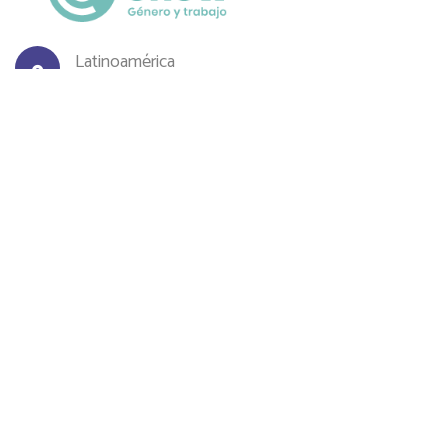
Latinoamérica
info@generoytrabajo.com
Suscríbete a nuestro Newsletter
¡Para recibir nuestras novedades!
Suscribirse