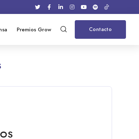
nsa
Premios Grow
Contacto
s
LOS