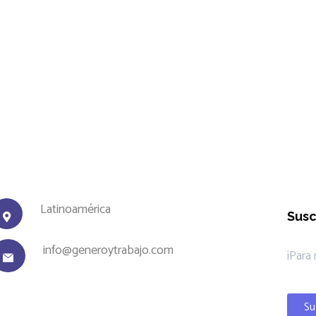
Latinoamérica
Susc
info@generoytrabajo.com
¡Para
Su