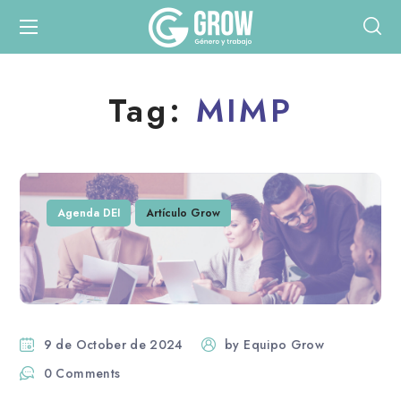
Tag:
MIMP
Agenda DEI
Artículo Grow
9 de October de 2024
by
Equipo Grow
0 Comments