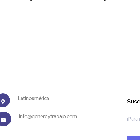
Latinoamérica
Susc
info@generoytrabajo.com
¡Para