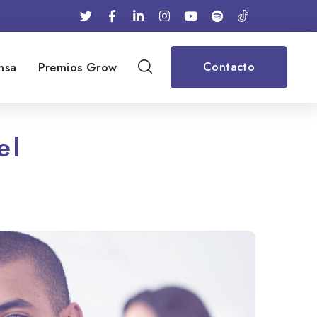
nsa
Premios Grow
Contacto
el