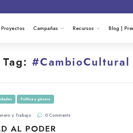
Proyectos
Campañas
Recursos
Blog | Pre
Tag:
#CambioCultural
nidades
Política y género
enero y Trabajo
0 Comments
AD AL PODER