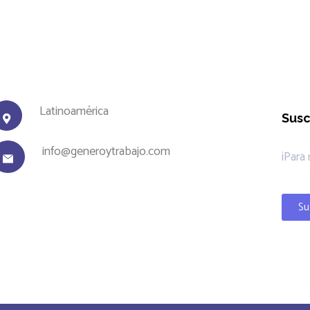
Latinoamérica
Susc
info@generoytrabajo.com
¡Para
Su